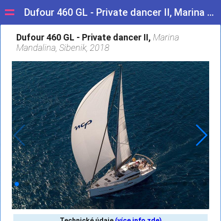
Dufour 460 GL - Private dancer II
menu
Dufour 460 GL - Private dancer II, Marina Mandalina, Sibenik, 2018
Dufour 460 GL - Private dancer II,
Marina
Mandalina, Sibenik, 2018
Technické údaje
(více info zde)