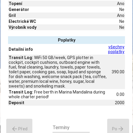
Topení
Ano
Generátor
Ne
Gril
Ano
Electrické WC
Ne
Výrobník vody
Ne
Poplatky
všechny
Detailní info
poplatky
Transit Log:
WiFi 50 GB/week, GPS plotter in
cockpit, cockpit cushions, outboard engine with
fuel, final cleaning, laundry, towels, paper towels,
toilet paper, cooking gas, soap, liquid and sponge
390.00
for dish washing, welcome snack pack (tea, coffee,
water, premium local wine, honey, sugar, local
sweets) and snorkeling mask.
Transit Log:
Free berth in Marina Mandalina during
0.00
whole charter period!
Deposit
2000
Termíny
arrow_back
arrow_forward
Před
Po