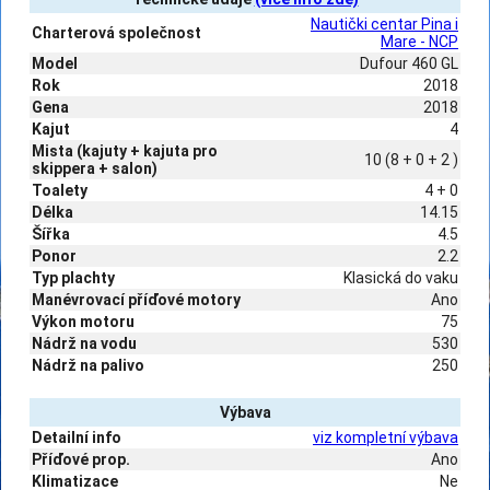
Nautički centar Pina i
Charterová společnost
Mare - NCP
Model
Dufour 460 GL
Rok
2018
Gena
2018
Kajut
4
Mista (kajuty + kajuta pro
10 (8 + 0 + 2 )
skippera + salon)
Toalety
4 + 0
Délka
14.15
Šířka
4.5
Ponor
2.2
Typ plachty
Klasická do vaku
Manévrovací příďové motory
Ano
Výkon motoru
75
Nádrž na vodu
530
Nádrž na palivo
250
Výbava
Detailní info
viz kompletní výbava
Příďové prop.
Ano
Klimatizace
Ne