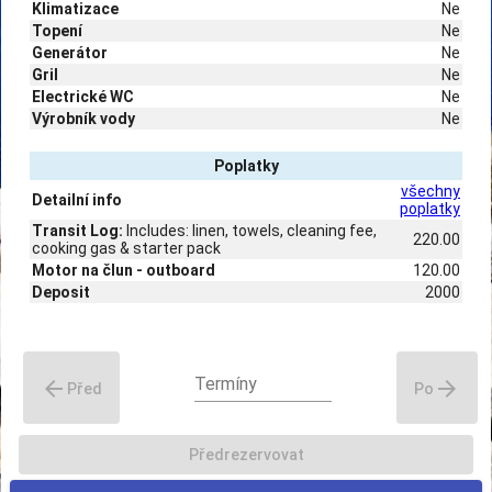
Klimatizace
Ne
Topení
Ne
Generátor
Ne
Gril
Ne
Electrické WC
Ne
Výrobník vody
Ne
Poplatky
všechny
Detailní info
poplatky
Transit Log:
Includes: linen, towels, cleaning fee,
220.00
cooking gas & starter pack
Motor na člun - outboard
120.00
Deposit
2000
Termíny
arrow_back
arrow_forward
Před
Po
Předrezervovat