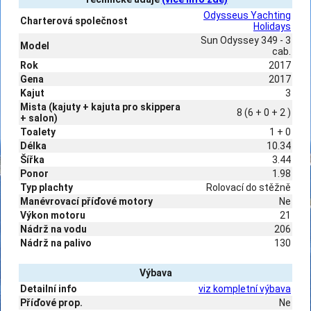
Odysseus Yachting
Charterová společnost
Holidays
Sun Odyssey 349 - 3
Model
cab.
Rok
2017
Gena
2017
Kajut
3
Mista (kajuty + kajuta pro skippera
8 (6 + 0 + 2 )
+ salon)
Toalety
1 + 0
Délka
10.34
Šířka
3.44
Ponor
1.98
Typ plachty
Rolovací do stěžně
Manévrovací příďové motory
Ne
Výkon motoru
21
Nádrž na vodu
206
Nádrž na palivo
130
Výbava
Detailní info
viz kompletní výbava
Příďové prop.
Ne