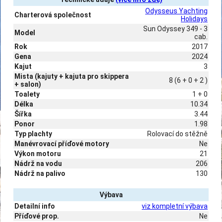
Odysseus Yachting
Charterová společnost
Holidays
Sun Odyssey 349 - 3
Model
cab.
Rok
2017
Gena
2024
Kajut
3
Mista (kajuty + kajuta pro skippera
8 (6 + 0 + 2 )
+ salon)
Toalety
1 + 0
Délka
10.34
Šířka
3.44
Ponor
1.98
Typ plachty
Rolovací do stěžně
Manévrovací příďové motory
Ne
Výkon motoru
21
Nádrž na vodu
206
Nádrž na palivo
130
Výbava
Detailní info
viz kompletní výbava
Příďové prop.
Ne